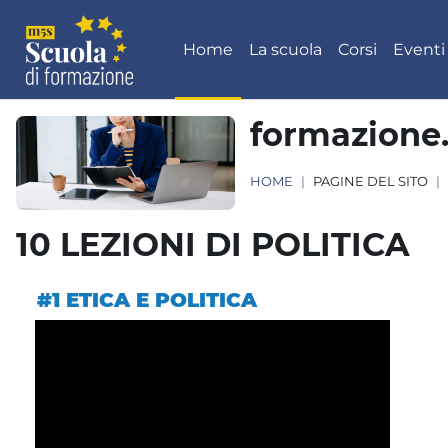
Vai al contenuto principale
Home
La scuola
Corsi
Eventi
formazione
HOME
PAGINE DEL SITO
10 LEZIONI DI POLITICA
Aggregazione dei criteri
#1 ETICA E POLITICA